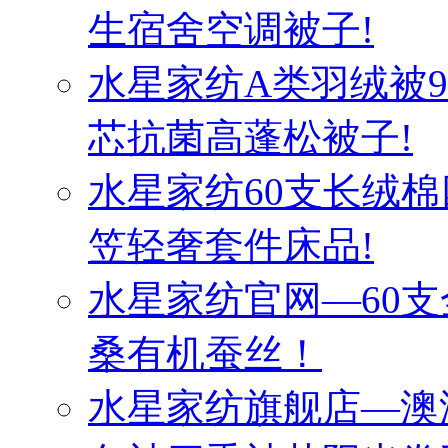
生宿舍空调被子!
水星家纺A类羽绒被
芯抗菌高蓬松被子!
水星家纺60支长绒棉
笠轻奢套件床品!
水星家纺官网—60
桑有机蚕丝！
水星家纺旗舰店—澳