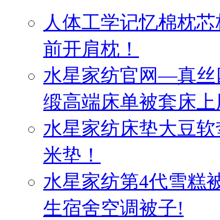
人体工学记忆棉枕芯
前开肩枕！
水星家纺官网—真丝
缎高端床单被套床上
水星家纺床垫大豆软
米垫！
水星家纺第4代雪糕
生宿舍空调被子!