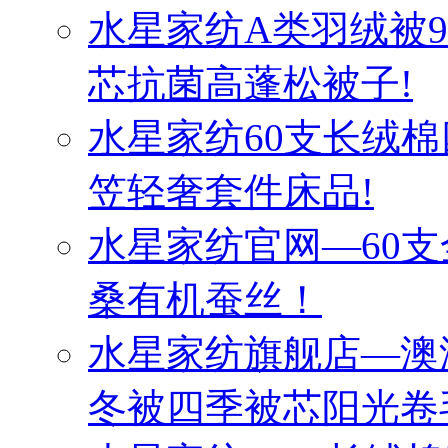
水星家纺A类羽绒被
芯抗菌高蓬松被子!
水星家纺60支长绒棉
笠轻奢套件床品!
水星家纺官网—60
桑有机蚕丝！
水星家纺旗舰店—澳
冬被四季被芯阳光卷