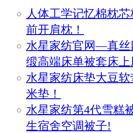
人体工学记忆棉枕芯
前开肩枕！
水星家纺官网—真丝
缎高端床单被套床上
水星家纺床垫大豆软
米垫！
水星家纺第4代雪糕
生宿舍空调被子!