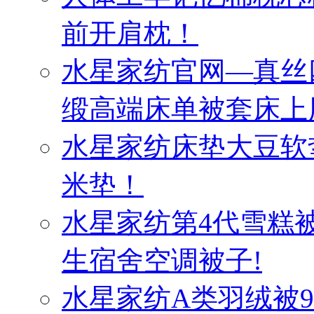
前开肩枕！
水星家纺官网—真丝
缎高端床单被套床上
水星家纺床垫大豆软
米垫！
水星家纺第4代雪糕
生宿舍空调被子!
水星家纺A类羽绒被