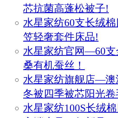
芯抗菌高蓬松被子!
水星家纺60支长绒棉
笠轻奢套件床品!
水星家纺官网—60
桑有机蚕丝！
水星家纺旗舰店—澳
冬被四季被芯阳光卷
水星家纺100S长绒