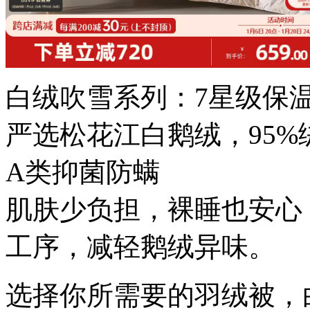
白绒吹雪系列：7星级保
严选松花江白鹅绒，95%
A类抑菌防螨
肌肤少负担，裸睡也安心
工序，减轻鹅绒异味。
选择你所需要的羽绒被，