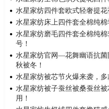
水星家纺四件套欧式轻奢提花
水星家纺床上四件套全棉纯棉学
水星家纺磨毛四件套全棉纯棉
号！
水星家纺官网—花舞幽语抗菌
秋被冬！
水星家纺被芯节火爆来袭，多
水星家纺被子蚕丝被桑蚕丝被
用！