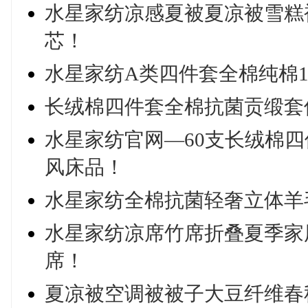
水星家纺凉感夏被夏凉被雪糕
芯！
水星家纺A类四件套全棉纯棉10
长绒棉四件套全棉抗菌贡缎套件
水星家纺官网—60支长绒棉
风床品！
水星家纺全棉抗菌轻奢立体羊
水星家纺凉席竹席折叠夏季家
席！
夏凉被空调被被子大豆纤维春