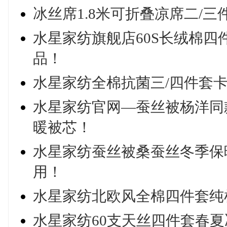
冰丝席1.8米可折叠凉席二/
水星家纺旗舰店60S长绒棉四
品！
水星家纺全棉抗菌三/四件套卡
水星家纺官网—蚕丝被杨洋同
暖被芯！
水星家纺蚕丝被桑蚕丝冬季保
用！
水星家纺北欧风全棉四件套纯
水星家纺60支天丝四件套春夏