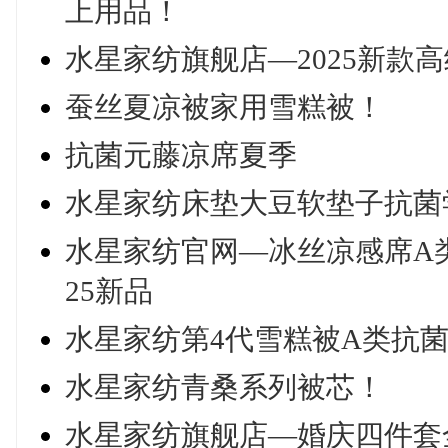
上用品！
水星家纺旗舰店—2025新款
蚕丝夏凉被家用雪糕被！
抗菌元藤凉席夏季
水星家纺床垫大豆软垫子抗菌
水星家纺官网—冰丝凉感席A
25新品
水星家纺第4代雪糕被A类抗
水星家纺青桑系列被芯！
水星家纺旗舰店—婚庆四件套