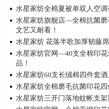
水星家纺全棉夏被单双人空调被
水星家纺旗舰店—全棉抗菌磨
文艺又耐看！
水星家纺 花落半歌加厚韧藤席
水星家纺官网—40支全棉印花
品！
水星家纺60支长绒棉四件套
水星家纺全棉磨毛抗菌印花四
水星家纺三开门落地蚊帐支架家用宫