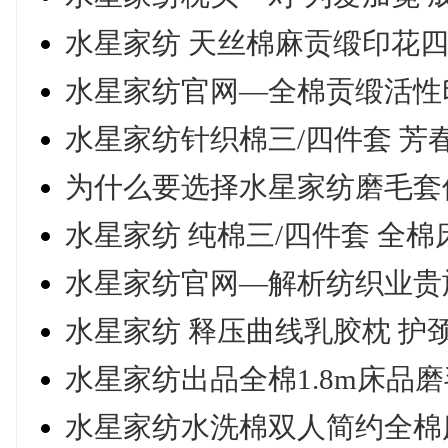
水星家纺 天丝棉麻贡缎印花四件
水星家纺官网—全棉贡缎活性
水星家纺针织棉三/四件套 芳
为什么要选择水星家纺磨毛套
水星家纺 纯棉三/四件套 全
水星家纺官网—解析纺织业贵
水星家纺 释压曲线乳胶枕 护
水星家纺出品全棉1.8m床品
水星家纺水洗棉双人简约全棉