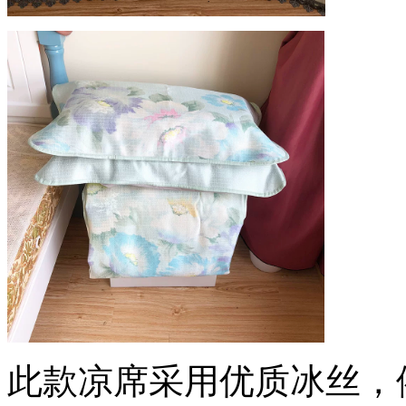
此款凉席采用优质冰丝，