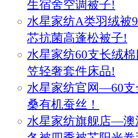
生宿舍空调被子!
水星家纺A类羽绒被
芯抗菌高蓬松被子!
水星家纺60支长绒棉
笠轻奢套件床品!
水星家纺官网—60
桑有机蚕丝！
水星家纺旗舰店—澳
冬被四季被芯阳光卷