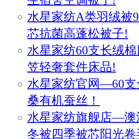
水星家纺A类羽绒被
芯抗菌高蓬松被子!
水星家纺60支长绒棉
笠轻奢套件床品!
水星家纺官网—60
桑有机蚕丝！
水星家纺旗舰店—澳
冬被四季被芯阳光卷