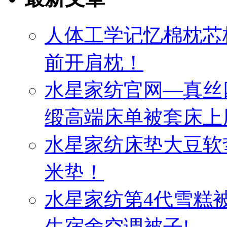
人体工学记忆棉枕芯
前开肩枕！
水星家纺官网—真丝
缎高端床单被套床上
水星家纺床垫大豆软
米垫！
水星家纺第4代雪糕
生宿舍空调被子!