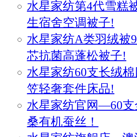
水星家纺第4代雪糕
生宿舍空调被子!
水星家纺A类羽绒被
芯抗菌高蓬松被子!
水星家纺60支长绒棉
笠轻奢套件床品!
水星家纺官网—60
桑有机蚕丝！