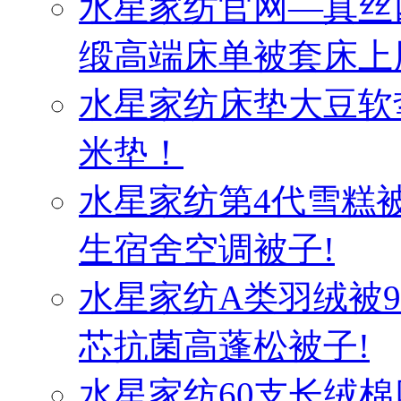
水星家纺官网—真丝
缎高端床单被套床上
水星家纺床垫大豆软
米垫！
水星家纺第4代雪糕
生宿舍空调被子!
水星家纺A类羽绒被
芯抗菌高蓬松被子!
水星家纺60支长绒棉