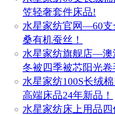
笠轻奢套件床品!
水星家纺官网—60
桑有机蚕丝！
水星家纺旗舰店—澳
冬被四季被芯阳光卷
水星家纺100S长绒
高端床品24年新品！
水星家纺床上用品四