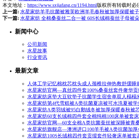
本文地址：
https://www.sxjiafang.cn/1194.html
版权所有转载时必
上一篇:
水星家纺羊毛抗菌被雅芙欧洲羊毛春秋被加厚保暖被子
下一篇:
水星家纺 全棉桑蚕丝二合一被 60S长绒棉蚕丝子母被
新闻中心
公司新闻
水星故事
行业资讯
最新文章
人体工学记忆棉枕芯枕头成人颈椎拉伸热敷舒缓睡
水星家纺官网—真丝四件套100%桑蚕丝套件奢华
水星家纺床垫大豆软垫子抗菌学生宿舍单双人榻榻
水星家纺第4代雪糕被A类抗菌夏凉被可水洗夏被学
水星家纺A类羽绒被95白鹅绒冬被加厚保暖春秋被
水星家纺60支长绒棉四件套全棉纯棉100床单被套
水星家纺官网—60支全棉A类抗菌蚕丝被深睡被青
水星家纺旗舰店—澳洲进口100羊毛被A类抗菌加厚
水星家纺100S长绒棉四件套贡缎套件轻奢床单被套