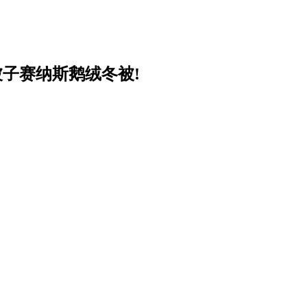
被子赛纳斯鹅绒冬被!