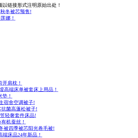
须以链接形式注明原始出处！
秋冬被芯预售!
朵莲娜！
前开肩枕！
贡缎高端床单被套床上用品！
米垫！
生宿舍空调被子!
芯抗菌高蓬松被子!
床笠轻奢套件床品!
桑有机蚕丝！
冬被四季被芯阳光卷毛被!
高端床品24年新品！