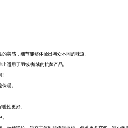
性的美感，细节能够体验出与众不同的味道。
推出适用于羽绒/鹅绒的抗菌产品。
!
盈保暖。
保暖性更好。
中。
布，杜绝移位，独立立体间隔饱满蓬松，储蓄更多空气，减少热