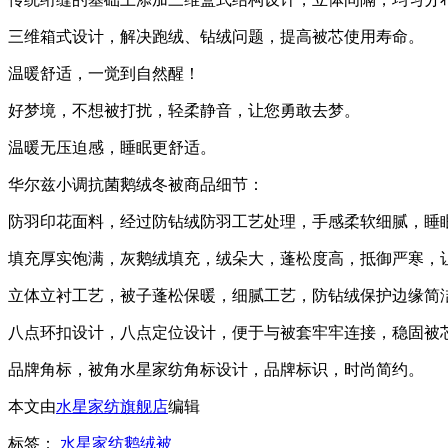
三维箱式设计，解决跑绒、钻绒问题，提高被芯使用寿命。
温暖舒适，一觉到自然醒！
好梦境，不想被打扰，轻柔静音，让您勇敢去梦。
温暖无压迫感，睡眠更舒适。
华尔兹小调抗菌鹅绒冬被商品细节：
防羽印花面料，经过防钻绒防羽工艺处理，手感柔软细腻，睡
填充厚实饱满，灰鹅绒填充，绒朵大，蓬松度高，抵御严寒，
立体立衬工艺，被子蓬松保暖，细腻工艺，防钻绒保护边缘简
八点环扣设计，八点定位设计，便于与被套牢牢连接，稳固被
品牌角标，被角水星家纺角标设计，品牌标识，时尚简约。
本文由
水星家纺旗舰店
编辑
标签：
水星家纺鹅绒被