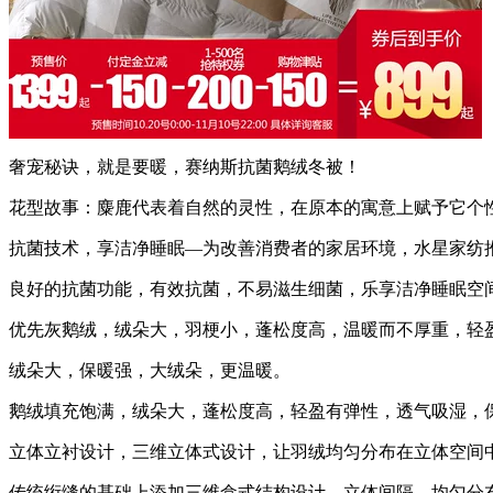
奢宠秘诀，就是要暖，赛纳斯抗菌鹅绒冬被！
花型故事：麋鹿代表着自然的灵性，在原本的寓意上赋予它个
抗菌技术，享洁净睡眠—为改善消费者的家居环境，水星家纺
良好的抗菌功能，有效抗菌，不易滋生细菌，乐享洁净睡眠空间
优先灰鹅绒，绒朵大，羽梗小，蓬松度高，温暖而不厚重，轻
绒朵大，保暖强，大绒朵，更温暖。
鹅绒填充饱满，绒朵大，蓬松度高，轻盈有弹性，透气吸湿，
立体立衬设计，三维立体式设计，让羽绒均匀分布在立体空间
传统绗缝的基础上添加三维盒式结构设计，立体间隔，均匀分