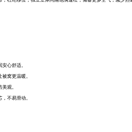
眠安心舒适。
让被窝更温暖。
洁美观。
芯，不易滑动。