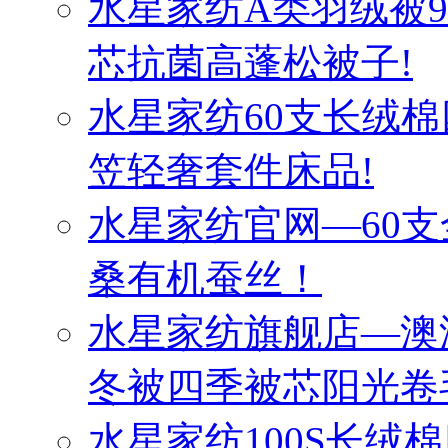
水星家纺A类羽绒被
芯抗菌高蓬松被子!
水星家纺60支长绒棉
笠轻奢套件床品!
水星家纺官网—60
桑有机蚕丝！
水星家纺旗舰店—澳
冬被四季被芯阳光卷
水星家纺100S长绒