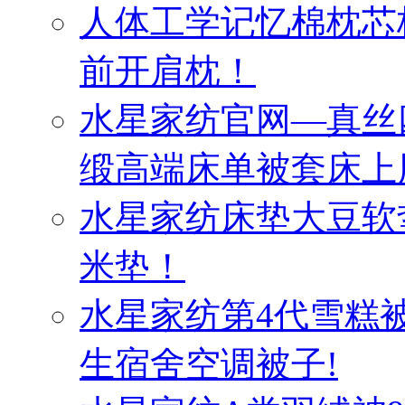
人体工学记忆棉枕芯
前开肩枕！
水星家纺官网—真丝
缎高端床单被套床上
水星家纺床垫大豆软
米垫！
水星家纺第4代雪糕
生宿舍空调被子!