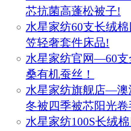
芯抗菌高蓬松被子!
水星家纺60支长绒棉
笠轻奢套件床品!
水星家纺官网—60
桑有机蚕丝！
水星家纺旗舰店—澳
冬被四季被芯阳光卷
水星家纺100S长绒