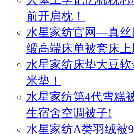
前开肩枕！
水星家纺官网—真丝
缎高端床单被套床上
水星家纺床垫大豆软
米垫！
水星家纺第4代雪糕
生宿舍空调被子!
水星家纺A类羽绒被