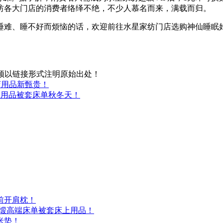
纺各大门店的消费者络绎不绝，不少人慕名而来，满载而归。
睡难、睡不好而烦恼的话，欢迎前往水星家纺门店选购神仙睡眠
须以链接形式注明原始出处！
店用品新甄贵！
上用品被套床单秋冬天！
前开肩枕！
贡缎高端床单被套床上用品！
米垫！