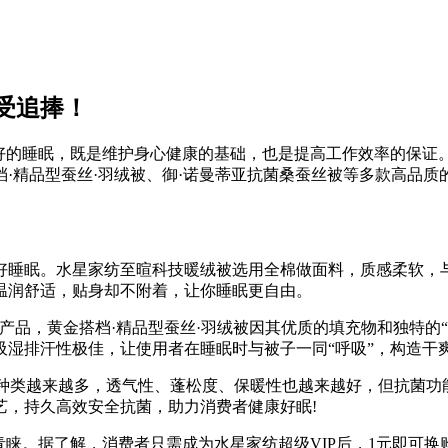
受追捧！
良好的睡眠，既是维护身心健康的基础，也是提高工作效率的保证
·精品型蚕丝·羽绒被、御·诺曼蒂亚抗菌桑蚕丝被等多款高品质
好睡眠。水星家纺至暄科技暖绒被选用全棉做面料，质感柔软，
温润舒适，贴身却不附着，让你睡眠更自由。
品，黄金搭档·精品型蚕丝·羽绒被因其优质的填充物和独特的“1
吸湿排汗性极佳，让使用者在睡眠时与被子一同“呼吸”，构造干
的种类越来越多，透气性、蓬松度、保暖性也越来越好，但抗菌功
艺，持久高效安全抗菌，助力消费者健康好眠!
青睐。据了解，消费者只需成为水星家纺超级VIP后，1元即可