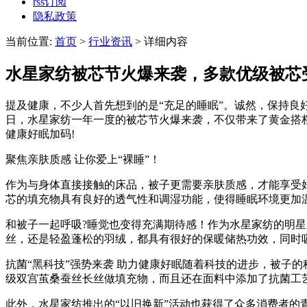
rss订阅
隐私政策
当前位置:
首页
>
行业资讯
> 详细内容
水星家纺被芯节火爆来袭，多款优级被芯
提及健康，不少人首先想到的是“充足的睡眠”。诚然，保持
日，水星家纺一年一度的被芯节火爆来袭，不仅带来了黄金搭档
健康好眠加码!
聚焦亲肤质感 让你爱上“裸睡”！
作为与身体直接接触的床品，被子更需要亲肤质感，才能享受
芯的填充物具有良好的透气性和调湿功能，使得睡眠环境更加
和被子一起呼吸?睡觉也变得充满期待感！作为水星家纺的明星产
丝，还是轻盈蓬松的羽绒，都具有很好的保暖储热功效，同时
抗菌“黑科技”强势来袭 助力健康好眠随着科技的进步，被子
级双宫茧桑蚕丝长丝做填充物，而且还在面料中添加了抗菌工
此外，水星家纺推出的“以旧换新”活动也获得了众多消费者的