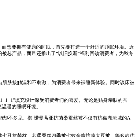
。而想要拥有健康的睡眠，首先要打造一个舒适的睡眠环境。近
的被芯产品，而且还推出了“以旧换新”福利回馈消费者，为秋冬
与肌肤接触温和不刺激，为消费者带来裸睡新体验。同时该床被
+1+1”填充设计深受消费者们的喜爱。无论是贴身亲肤的蚕
爽温暖的睡眠环境。
能却不多见。御·诺曼蒂亚抗菌桑蚕丝被不仅有杭嘉湖流域的A
换购七孔抗菌枕、芯柔蚕丝四季被七效全能抗菌大豆被、等多款优