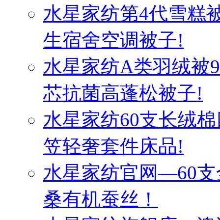
水星家纺第4代雪糕
生宿舍空调被子!
水星家纺A类羽绒被
芯抗菌高蓬松被子!
水星家纺60支长绒棉
笠轻奢套件床品!
水星家纺官网—60
桑有机蚕丝！