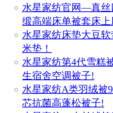
水星家纺官网—真丝
缎高端床单被套床上
水星家纺床垫大豆软
米垫！
水星家纺第4代雪糕
生宿舍空调被子!
水星家纺A类羽绒被
芯抗菌高蓬松被子!