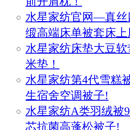
前开肩枕！
水星家纺官网—真丝
缎高端床单被套床上
水星家纺床垫大豆软
米垫！
水星家纺第4代雪糕
生宿舍空调被子!
水星家纺A类羽绒被
芯抗菌高蓬松被子!