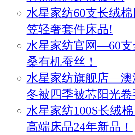
水星家纺60支长绒棉
笠轻奢套件床品!
水星家纺官网—60
桑有机蚕丝！
水星家纺旗舰店—澳
冬被四季被芯阳光卷
水星家纺100S长绒
高端床品24年新品！