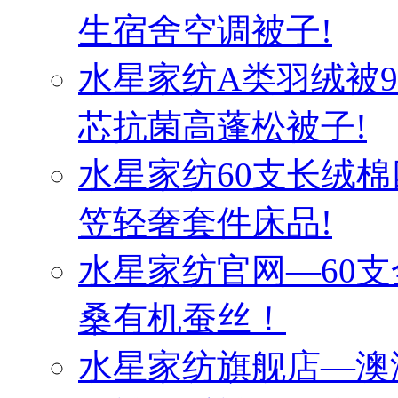
生宿舍空调被子!
水星家纺A类羽绒被
芯抗菌高蓬松被子!
水星家纺60支长绒棉
笠轻奢套件床品!
水星家纺官网—60
桑有机蚕丝！
水星家纺旗舰店—澳