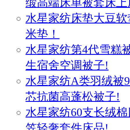
缎高端床单被套床上
水星家纺床垫大豆软
米垫！
水星家纺第4代雪糕
生宿舍空调被子!
水星家纺A类羽绒被
芯抗菌高蓬松被子!
水星家纺60支长绒棉
笠轻奢套件床品!