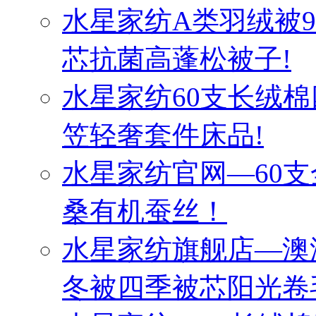
水星家纺A类羽绒被
芯抗菌高蓬松被子!
水星家纺60支长绒棉
笠轻奢套件床品!
水星家纺官网—60
桑有机蚕丝！
水星家纺旗舰店—澳
冬被四季被芯阳光卷