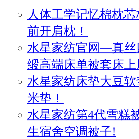
人体工学记忆棉枕芯
前开肩枕！
水星家纺官网—真丝
缎高端床单被套床上
水星家纺床垫大豆软
米垫！
水星家纺第4代雪糕
生宿舍空调被子!