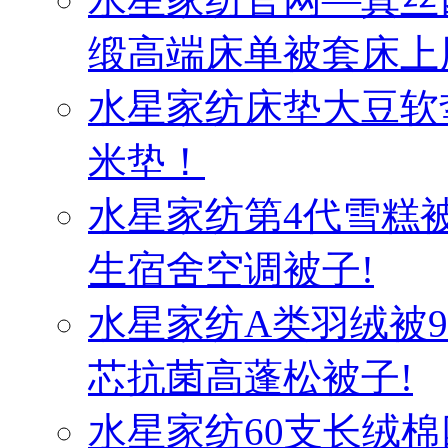
缎高端床单被套床上
水星家纺床垫大豆软
米垫！
水星家纺第4代雪糕
生宿舍空调被子!
水星家纺A类羽绒被
芯抗菌高蓬松被子!
水星家纺60支长绒棉