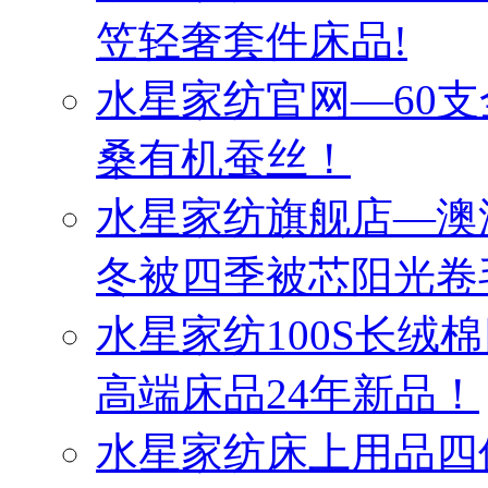
笠轻奢套件床品!
水星家纺官网—60
桑有机蚕丝！
水星家纺旗舰店—澳
冬被四季被芯阳光卷
水星家纺100S长绒
高端床品24年新品！
水星家纺床上用品四