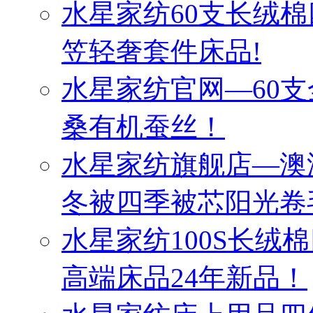
水星家纺60支长绒棉
笠轻奢套件床品!
水星家纺官网—60
桑有机蚕丝！
水星家纺旗舰店—澳
冬被四季被芯阳光卷
水星家纺100S长绒
高端床品24年新品！