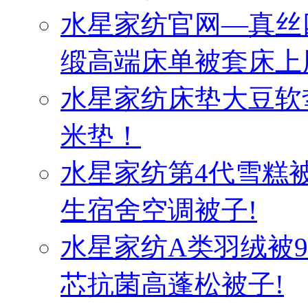
水星家纺官网—真丝
缎高端床单被套床上
水星家纺床垫大豆软
米垫！
水星家纺第4代雪糕
生宿舍空调被子!
水星家纺A类羽绒被
芯抗菌高蓬松被子!