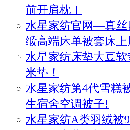
前开肩枕！
水星家纺官网—真丝
缎高端床单被套床上
水星家纺床垫大豆软
米垫！
水星家纺第4代雪糕
生宿舍空调被子!
水星家纺A类羽绒被