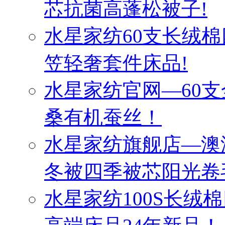
芯抗菌高蓬松被子!
水星家纺60支长绒棉
笠轻奢套件床品!
水星家纺官网—60
桑有机蚕丝！
水星家纺旗舰店—澳
冬被四季被芯阳光卷
水星家纺100S长绒