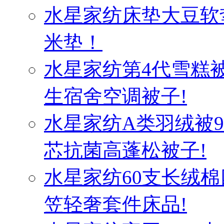
水星家纺床垫大豆软
米垫！
水星家纺第4代雪糕
生宿舍空调被子!
水星家纺A类羽绒被
芯抗菌高蓬松被子!
水星家纺60支长绒棉
笠轻奢套件床品!