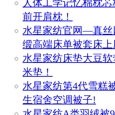
人体工学记忆棉枕芯
前开肩枕！
水星家纺官网—真丝
缎高端床单被套床上
水星家纺床垫大豆软
米垫！
水星家纺第4代雪糕
生宿舍空调被子!
水星家纺A类羽绒被