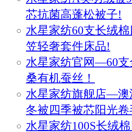
芯抗菌高蓬松被子!
水星家纺60支长绒棉
笠轻奢套件床品!
水星家纺官网—60
桑有机蚕丝！
水星家纺旗舰店—澳
冬被四季被芯阳光卷
水星家纺100S长绒