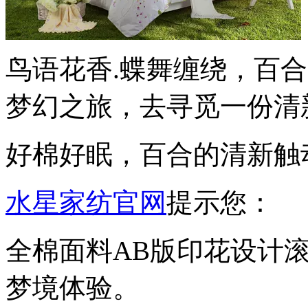
鸟语花香.蝶舞缠绕，百
梦幻之旅，去寻觅一份清
好棉好眠，百合的清新触
水星家纺官网
提示您：
全棉面料AB版印花设计
梦境体验。