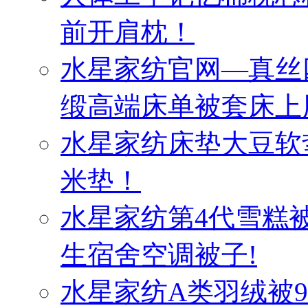
前开肩枕！
水星家纺官网—真丝
缎高端床单被套床上
水星家纺床垫大豆软
米垫！
水星家纺第4代雪糕
生宿舍空调被子!
水星家纺A类羽绒被