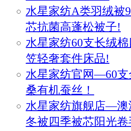
水星家纺A类羽绒被
芯抗菌高蓬松被子!
水星家纺60支长绒棉
笠轻奢套件床品!
水星家纺官网—60
桑有机蚕丝！
水星家纺旗舰店—澳
冬被四季被芯阳光卷