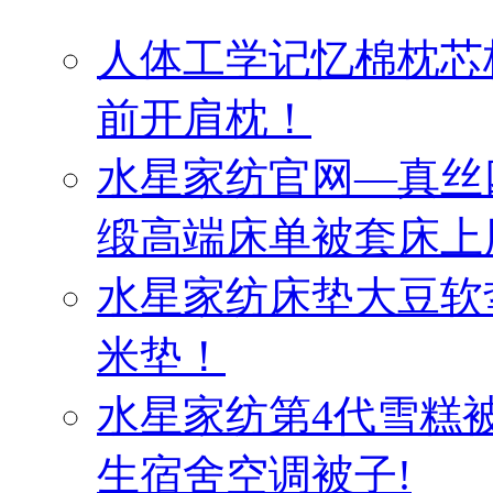
人体工学记忆棉枕芯
前开肩枕！
水星家纺官网—真丝
缎高端床单被套床上
水星家纺床垫大豆软
米垫！
水星家纺第4代雪糕
生宿舍空调被子!