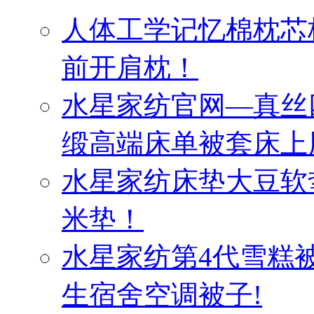
人体工学记忆棉枕芯
前开肩枕！
水星家纺官网—真丝
缎高端床单被套床上
水星家纺床垫大豆软
米垫！
水星家纺第4代雪糕
生宿舍空调被子!