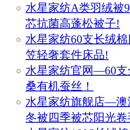
水星家纺A类羽绒被
芯抗菌高蓬松被子!
水星家纺60支长绒棉
笠轻奢套件床品!
水星家纺官网—60
桑有机蚕丝！
水星家纺旗舰店—澳
冬被四季被芯阳光卷